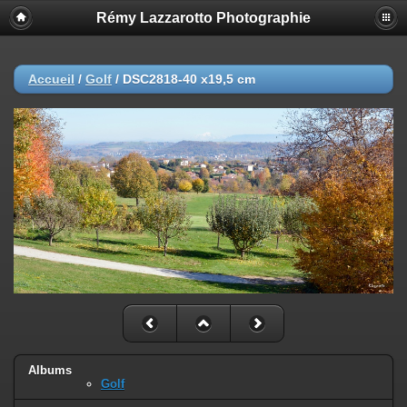
Rémy Lazzarotto Photographie
Accueil
/
Golf
/
DSC2818-40 x19,5 cm
Albums
Golf