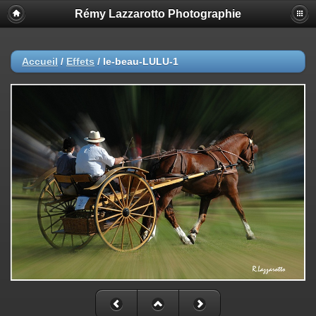
Rémy Lazzarotto Photographie
Accueil
/
Effets
/
le-beau-LULU-1