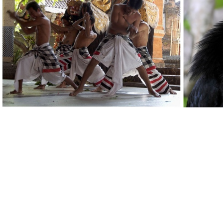
tana-loth
prière-5
barong-3