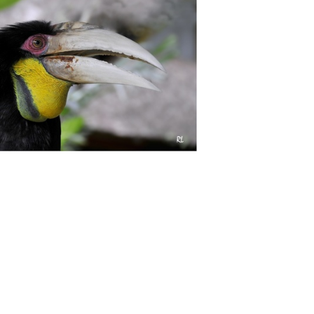
342 2 2
loffrande-au-bain
la-loueuse-de-parapluie
DS
Bali-281rt